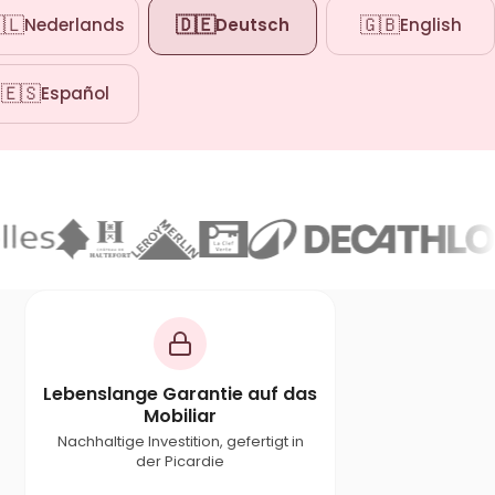
🇱
🇩🇪
🇬🇧
Nederlands
Deutsch
English
🇪🇸
Español
n uns
Lebenslange Garantie auf das
Mobiliar
Nachhaltige Investition, gefertigt in
der Picardie