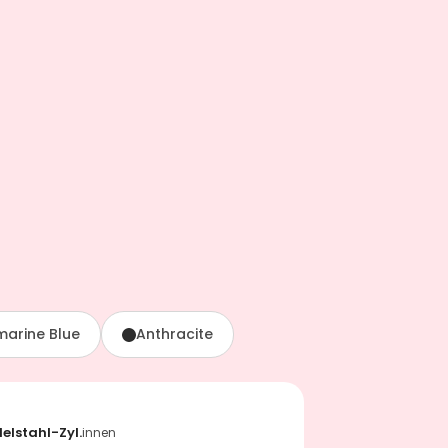
marine Blue
Anthracite
delstahl-Zyl.
innen