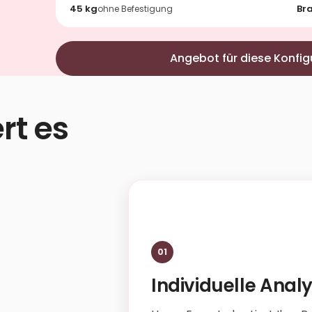
45 kg
Br
ohne Befestigung
Angebot für diese Konfig
rt es
01
Individuelle Anal