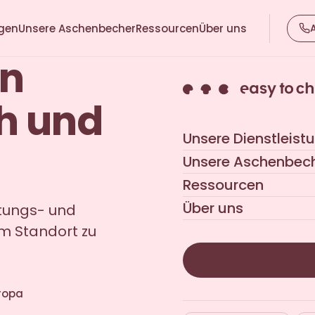
ngen
Unsere Aschenbecher
Ressourcen
Über uns
en
ch und
Unsere Dienstleist
Unsere Aschenbec
Ressourcen
Über uns
ltungs- und
m Standort zu
ropa