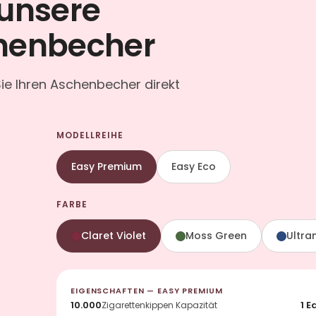
 unsere
henbecher
ie Ihren Aschenbecher direkt
MODELLREIHE
Easy Premium
Easy Eco
FARBE
Claret Violet
Moss Green
Ultra
EIGENSCHAFTEN — EASY PREMIUM
10.000
1 E
Zigarettenkippen Kapazität