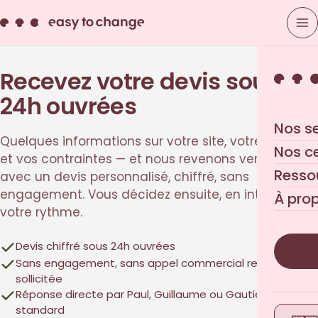
Recevez votre devis sous
24h ouvrées
Nos s
Quelques informations sur votre site, votre besoin
Nos c
et vos contraintes — et nous revenons vers vous
Resso
avec un devis personnalisé, chiffré, sans
engagement. Vous décidez ensuite, en interne, à
À pro
votre rythme.
Devis chiffré sous 24h ouvrées
Sans engagement, sans appel commercial relance non
sollicitée
Réponse directe par Paul, Guillaume ou Gautier — pas un
standard