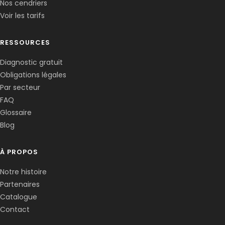
Nos cendriers
Voir les tarifs
RESSOURCES
Diagnostic gratuit
Obligations légales
Corentin · Easy to Change
✕
📅
↺
Par secteur
Clone du co-fondateur · En ligne
FAQ
Glossaire
Blog
À PROPOS
Notre histoire
Partenaires
Catalogue
Contact