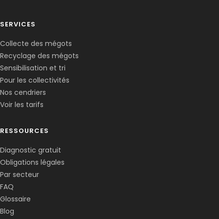
SERVICES
Collecte des mégots
Recyclage des mégots
Sensibilisation et tri
Pour les collectivités
Nos cendriers
Voir les tarifs
RESSOURCES
Diagnostic gratuit
Obligations légales
Corentin · Easy to Change
✕
📅
↺
Par secteur
Clone du co-fondateur · En ligne
FAQ
Glossaire
Blog