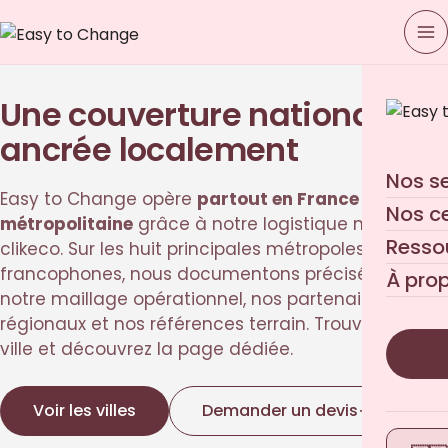
Une couverture nationale,
ancrée localement
Nos s
Easy to Change opère
partout en France
Nos c
métropolitaine
grâce à notre logistique nationale
Resso
clikeco. Sur les huit principales métropoles
francophones, nous documentons précisément
À pro
notre maillage opérationnel, nos partenaires
régionaux et nos références terrain. Trouvez votre
ville et découvrez la page dédiée.
Voir les villes
Demander un devis
→