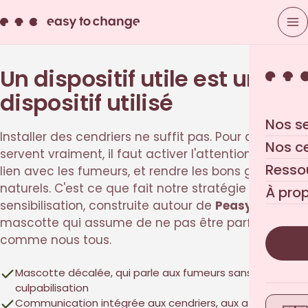
Un dispositif utile est un
dispositif utilisé
Nos s
Installer des cendriers ne suffit pas. Pour qu'ils
Nos c
servent vraiment, il faut activer l'attention, créer du
Resso
lien avec les fumeurs, et rendre les bons gestes
naturels. C'est ce que fait notre stratégie de
À pro
sensibilisation, construite autour de
Peasy
, une
mascotte qui assume de ne pas être parfaite —
comme nous tous.
Mascotte décalée, qui parle aux fumeurs sans
culpabilisation
Communication intégrée aux cendriers, aux affiches et