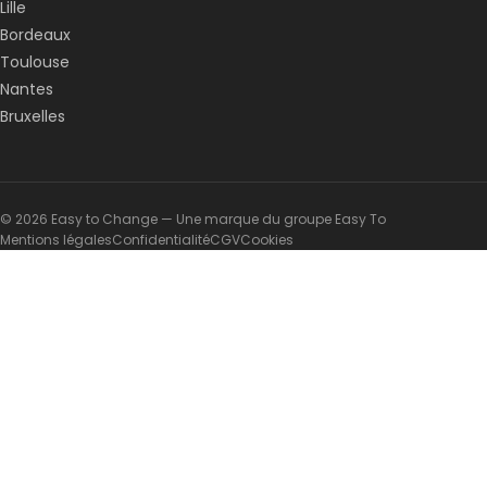
Lille
Bordeaux
Toulouse
Nantes
Bruxelles
© 2026 Easy to Change — Une marque du groupe Easy To
Mentions légales
Confidentialité
CGV
Cookies