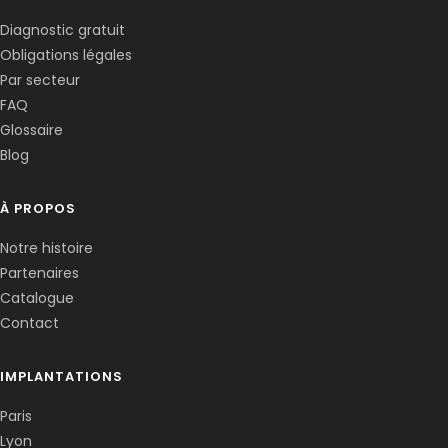
Diagnostic gratuit
Obligations légales
Corentin · Easy to Change
✕
📅
↺
Par secteur
Clone du co-fondateur · En ligne
FAQ
Glossaire
Blog
À PROPOS
Notre histoire
Partenaires
Catalogue
Contact
IMPLANTATIONS
Paris
Lyon