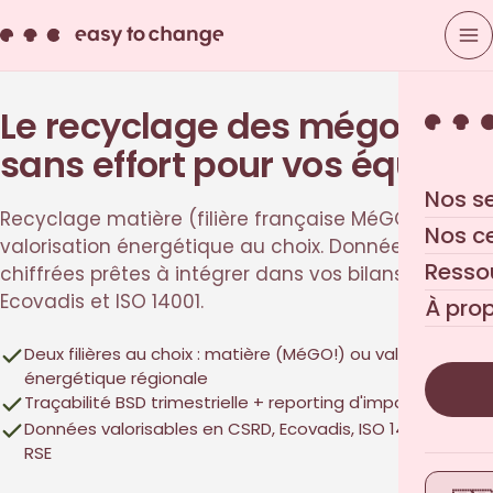
Le recyclage des mégots,
sans effort pour vos équipes
Nos s
Recyclage matière (filière française MéGO!) ou
Nos c
valorisation énergétique au choix. Données
Resso
chiffrées prêtes à intégrer dans vos bilans CSRD,
Ecovadis et ISO 14001.
À pro
Deux filières au choix : matière (MéGO!) ou valorisation
énergétique régionale
Traçabilité BSD trimestrielle + reporting d'impact CO₂
Données valorisables en CSRD, Ecovadis, ISO 14001, bilan
RSE