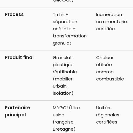
Process
Tri fin +
Incinération
séparation
en cimenterie
acétate +
certifiée
transformation
granulat
Produit final
Granulat
Chaleur
plastique
utilisée
réutilisable
comme
(mobilier
combustible
urbain,
isolation)
Partenaire
MéGO! (1ère
Unités
principal
usine
régionales
française,
certifiées
Bretagne)