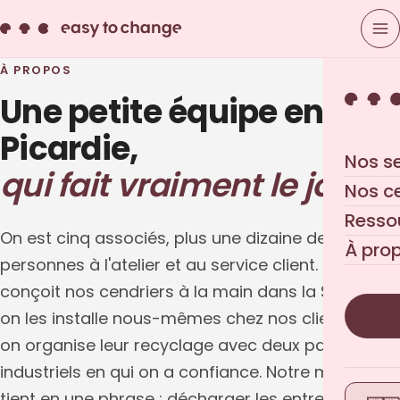
À PROPOS
Une petite équipe en
Picardie,
Nos s
qui fait vraiment le job.
Nos c
Resso
On est cinq associés, plus une dizaine de
À pro
personnes à l'atelier et au service client. On
conçoit nos cendriers à la main dans la Somme,
on les installe nous-mêmes chez nos clients, et
on organise leur recyclage avec deux partenaires
industriels en qui on a confiance. Notre métier
tient en une phrase : décharger les entreprises