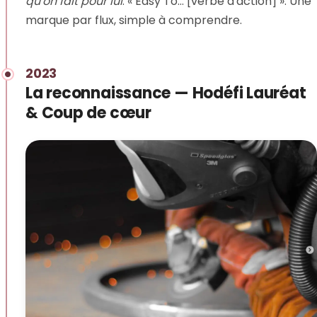
qu'on fait pour lui
. « Easy To… [verbe d'action] ». Une
marque par flux, simple à comprendre.
2023
La reconnaissance — Hodéfi Lauréat
& Coup de cœur