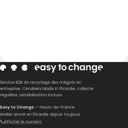
Corentin · Easy to Change
✕
📅
↺
Clone du co-fondateur · En ligne
Service B2B de recyclage des mégots en
entreprise. Cendriers Made in Picardie, collecte
régulière, sensibilisation incluse.
Easy to Change
— Hauts-de-France
Atelier ancré en Picardie depuis toujours
Afficher le numéro